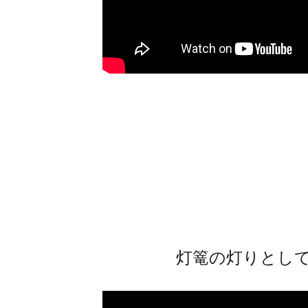
灯篭の灯りとし